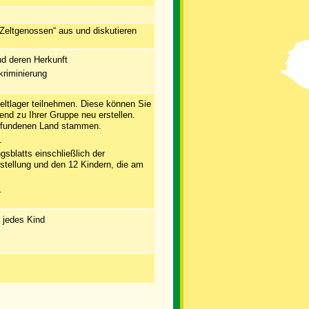
Zeltgenossen“ aus und diskutieren
nd deren Herkunft
kriminierung
eltlager teilnehmen. Diese können Sie
nd zu Ihrer Gruppe neu erstellen.
erfundenen Land stammen.
.
sblatts einschließlich der
tellung und den 12 Kindern, die am
.
r jedes Kind