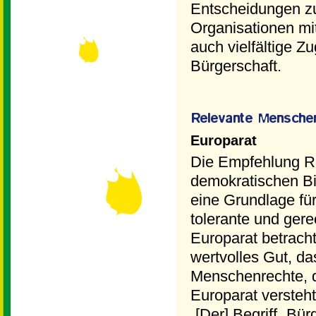
Entscheidungen zu
Organisationen mit
auch vielfältige Z
Bürgerschaft.
Europarat
Die Empfehlung Re
demokratischen Bi
eine Grundlage für
tolerante und gerec
Europarat betrachte
wertvolles Gut, d
Menschenrechte, d
Europarat versteh
„[Der] Begriff „Bür