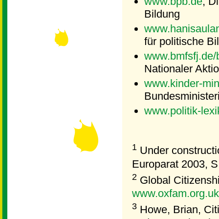
www.bpb.de
; D
Bildung
www.hanisaula
für politische B
www.bmfsfj.de/b
Nationaler Akti
www.kinder-min
Bundesministeri
www.politik-lexi
1
Under constructio
Europarat 2003, S
2
Global Citizenshi
www.oxfam.org.uk/
3
Howe, Brian, Cit