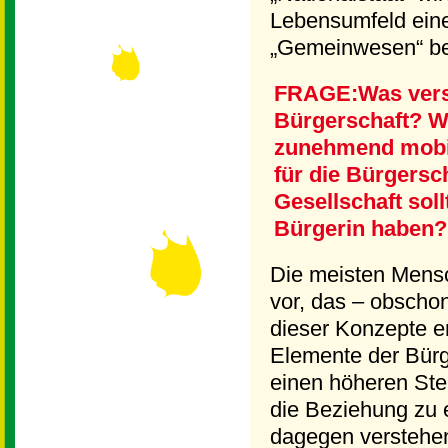
Lebensumfeld eine
„Gemeinwesen“ be
FRAGE:Was verst
Bürgerschaft? We
zunehmend mobil
für die Bürgersch
Gesellschaft sol
Bürgerin haben?
Die meisten Mensc
vor, das – obschon
dieser Konzepte en
Elemente der Bürg
einen höheren Ste
die Beziehung zu e
dagegen verstehen