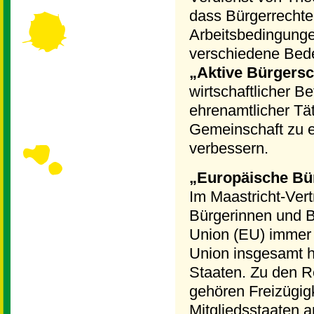
dass Bürgerrechte
Arbeitsbedingunge
verschiedene Bede
„Aktive Bürgersc
wirtschaftlicher Be
ehrenamtlicher Tä
Gemeinschaft zu en
verbessern.
„
Europäische Bü
Im Maastricht-Ver
Bürgerinnen und B
Union (EU) immer 
Union insgesamt h
Staaten. Zu den R
gehören Freizügigk
Mitgliedsstaaten a