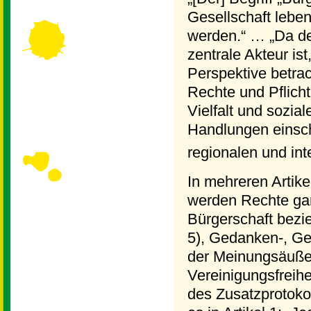
Gesellschaft lebe
werden.“ … „Da der
zentrale Akteur is
Perspektive betrac
Rechte und Pflich
Vielfalt und sozia
Handlungen einschl
regionalen und in
In mehreren Artik
werden Rechte gar
Bürgerschaft bezie
5), Gedanken-, Gew
der Meinungsäußer
Vereinigungsfreihei
des Zusatzprotoko