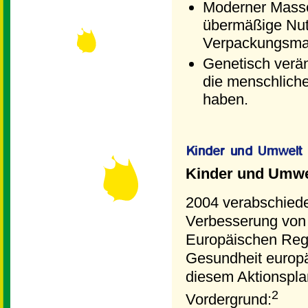
Moderner Masse
übermäßige Nutz
Verpackungsmat
Genetisch verän
die menschlich
haben.
Kinder und Umwe
2004 verabschiede
Verbesserung von 
Europäischen Reg
Gesundheit europä
diesem Aktionsplan
2
Vordergrund: