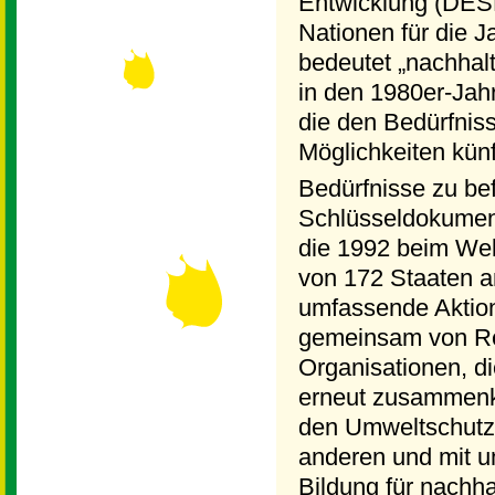
Entwicklung (DESD
Nationen für die 
bedeutet „nachhal
in den 1980er-Jahr
die den Bedürfniss
Möglichkeiten künf
Bedürfnisse zu bef
Schlüsseldokument
die 1992 beim Welt
von 172 Staaten 
umfassende Aktions
gemeinsam von Re
Organisationen, di
erneut zusammenka
den Umweltschutz,
anderen und mit 
Bildung für nachh