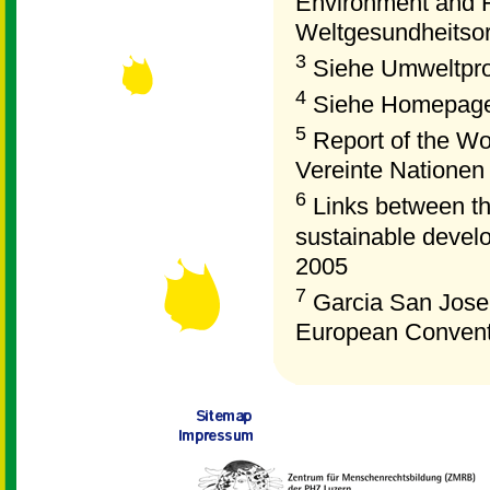
Environment and H
Weltgesundheitso
3
Siehe Umweltpro
4
Siehe Homepage
5
Report of the W
Vereinte Nationen
6
Links between the
sustainable devel
2005
7
Garcia San Jose,
European Convent