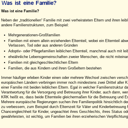
Was ist eine Familie?
Neben der „traditionellen“ Familie mit zwei verheirateten Eltern und ihren lei
andere Familienstrukturen, zum Beispiel:
Mehrgenerationen-Großfamilien
Familien mit einem allein erziehenden Elternteil, wobei ein Elternteil ab
Verlassen, Tod oder aus anderen Gründen
Adoptiv- oder Pflegefamilien leiblichen Elternteil, manchmal auch mit le
eheähnliche Lebensgemeinschaften zweier Menschen, die nicht miteinand
Familien mit gleichgeschlechtlichen Eltern
Familien, die aus Kindern und ihren Großeltern bestehen
Immer häufiger erleben Kinder einen oder mehrere Wechsel zwischen versch
europäischen Ländern verbringen immer noch mindestens zwei Drittel aller Kin
einer Familie mit beiden leiblichen Eltern. Egal in welcher Familienstruktur d
Verantwortung für die Versorgung und Betreuung ihrer Kinder, auch dann, wenn
KRK heißt es, dass beide Elternteile gleichermaßen für die Betreuung und Er
Mehrere europäische Regierungen suchen ihre Familienpolitik hinsichtlich de
zu verbessern, zum Beispiel durch Elternzeit für Väter und Kinderbetreuung fü
Chancengleichheit für Kinder, ungeachtet ihres Geschlechts, ihres Status od
gewährleisten, ist wichtig, um Familien bei ihren erzieherischen Verpflichtun