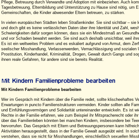
Pflege, Betreuung durch Verwandte und Adoption mit einbeziehen. Auch kom
Tagesbetreuung, Elternbildung und Unterstützung zu Hause sind nötig, um El
Gemeinschaften, die Kinder abwesender Eltern betreuen, zu stärken.
In vielen europäischen Städten leben Straßenkinder. Sie sind sichtbar – sie 
und doch gibt es keine verlässlichen Daten über ihre Identität und Zahl, wes
Schwierigkeiten dafür sorgen können, dass sie ein Mindestmaß an Gesundhe
und vor Schaden bewahrt werden. Sie sind auch deshalb unsichtbar, weil ihre
Es ist ein weltweites Problem und es eskaliert aufgrund von Armut, dem Zerfa
seelischer Misshandlung, Verlassenwerden, Vernachlässigung und sozialen U
Prostitution, Kinderhandel, Kriminalität, Drogen, Gewalt durch Gangs und soga
ihnen reale Gefahren, für andere sind sie bereits Realität.
Mit Kindern Familienprobleme bearbeiten
Wer im Gespräch mit Kindern über die Familie redet, sollte klischeehaftes Ve
Erwartungen in puncto Familienstrukturen vermeiden. Kinder sollten alle Fa
und Einfühlungsvermögen und Solidarität untereinander entwickeln. Es ist wi
Rechte in der Familie erfahren, wie zum Beispiel ihr Mitspracherecht oder ih
über das Familienleben könnten bei manchen Kindern, insbesondere bei Teen
hervorrufen. Das Gespräch mit Eltern und Betreuungspersonen kann hilfreich 
Aktivitäten herausgestellt, dass in der Familie Gewalt ausgeübt wird. In solc
verstehen, dass sie nicht für Misshandlungen, einschließlich sexuellen Missb