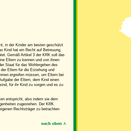
nt, in der Kinder am besten geschützt
s Kind hat ein Recht auf Betreuung,
chtet. Gemäß Artikel 3 der KRK soll das
ine Eltern zu kennen und von ihnen
 der Staat für das Wohlergehen des
der Eltern für die Erziehung und
hmen ergreifen müssen, um Eltern bei
es Aufgabe der Eltern, dem Kind einen
nd, für ihr Kind zu sorgen und es zu
ten entspricht, also indem sie dem
egenheiten zugestehen. Der KRK
d eigenen Rechtsträger zu betrachten