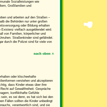
munale Sozialleistungen wie
tern, Großfamilien und
leben und arbeiten auf den Straßen –
halb die Behörden nur unter großen
itsversorgung oder Bildung erhalten
 Existenz vielfach ausgeblendet wird.
ll von Familien, körperlicher und
nruhen. Straßenkinder sind gefährdet.
r durch die Polizei sind für viele von
rhalten oder klischeehafte
milienformen verstehen und akzeptieren
chtig, dass Kinder etwas über ihre
r Recht auf Gewaltfreiheit. Gespräche
agern, konflikthafte Gefühle
sein, es sei denn, es hat sich bei den
hen Fällen sollten die Kinder unbedingt
rauchs, verantwortlich sind, und sie