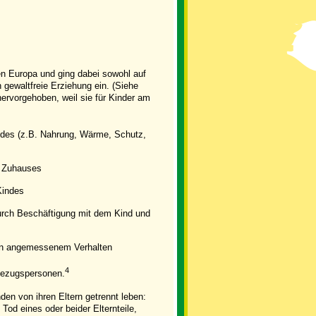
gen Europa und ging dabei sowohl auf
 gewaltfreie Erziehung ein. (Siehe
ervorgehoben, weil sie für Kinder am
indes (z.B. Nahrung, Wärme, Schutz,
s Zuhauses
Kindes
urch Beschäftigung mit dem Kind und
von angemessenem Verhalten
4
Bezugspersonen.
en von ihren Eltern getrennt leben:
Tod eines oder beider Elternteile,