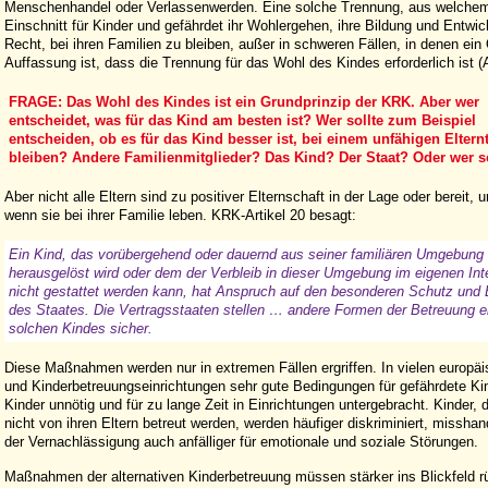
Menschenhandel oder Verlassenwerden. Eine solche Trennung, aus welchem G
Einschnitt für Kinder und gefährdet ihr Wohlergehen, ihre Bildung und Entwi
Recht, bei ihren Familien zu bleiben, außer in schweren Fällen, in denen ei
Auffassung ist, dass die Trennung für das Wohl des Kindes erforderlich ist (Ar
FRAGE: Das Wohl des Kindes ist ein Grundprinzip der KRK. Aber wer
entscheidet, was für das Kind am besten ist? Wer sollte zum Beispiel
entscheiden, ob es für das Kind besser ist, bei einem unfähigen Elternt
bleiben? Andere Familienmitglieder? Das Kind? Der Staat? Oder wer 
Aber nicht alle Eltern sind zu positiver Elternschaft in der Lage oder bereit, u
wenn sie bei ihrer Familie leben. KRK-Artikel 20 besagt:
Ein Kind, das vorübergehend oder dauernd aus seiner familiären Umgebung
herausgelöst wird oder dem der Verbleib in dieser Umgebung im eigenen Int
nicht gestattet werden kann, hat Anspruch auf den besonderen Schutz und 
des Staates. Die Vertragsstaaten stellen … andere Formen der Betreuung e
solchen Kindes sicher.
Diese Maßnahmen werden nur in extremen Fällen ergriffen. In vielen europä
und Kinderbetreuungseinrichtungen sehr gute Bedingungen für gefährdete Kin
Kinder unnötig und für zu lange Zeit in Einrichtungen untergebracht. Kinder, d
nicht von ihren Eltern betreut werden, werden häufiger diskriminiert, missha
der Vernachlässigung auch anfälliger für emotionale und soziale Störungen.
Maßnahmen der alternativen Kinderbetreuung müssen stärker ins Blickfeld rü